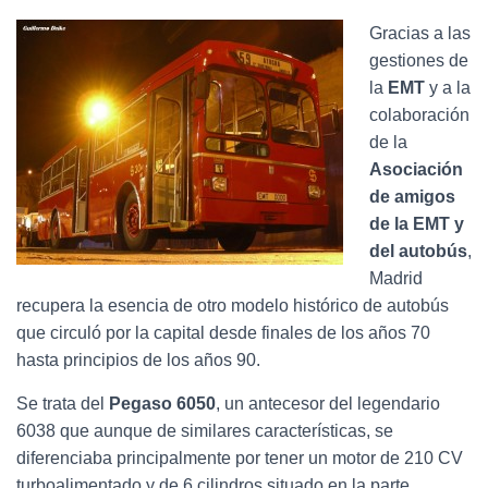
Ó
N
Gracias a las
gestiones de
la
EMT
y a la
colaboración
de la
Asociación
de amigos
de la EMT y
del autobús
,
Madrid
recupera la esencia de otro modelo histórico de autobús
que circuló por la capital desde finales de los años 70
hasta principios de los años 90.
Se trata del
Pegaso 6050
, un antecesor del legendario
6038 que aunque de similares características, se
diferenciaba principalmente por tener un motor de 210 CV
turboalimentado y de 6 cilindros situado en la parte