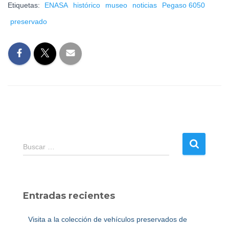
Etiquetas:
ENASA
histórico
museo
noticias
Pegaso 6050
preservado
B
Buscar …
u
s
c
a
Entradas recientes
r
:
Visita a la colección de vehículos preservados de