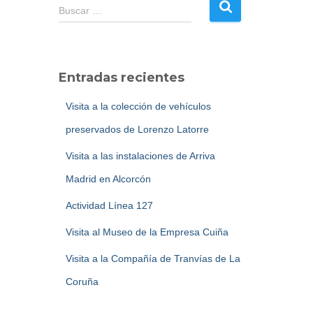
B
Buscar …
u
s
c
a
Entradas recientes
r
:
Visita a la colección de vehículos
preservados de Lorenzo Latorre
Visita a las instalaciones de Arriva
Madrid en Alcorcón
Actividad Línea 127
Visita al Museo de la Empresa Cuiña
Visita a la Compañía de Tranvías de La
Coruña