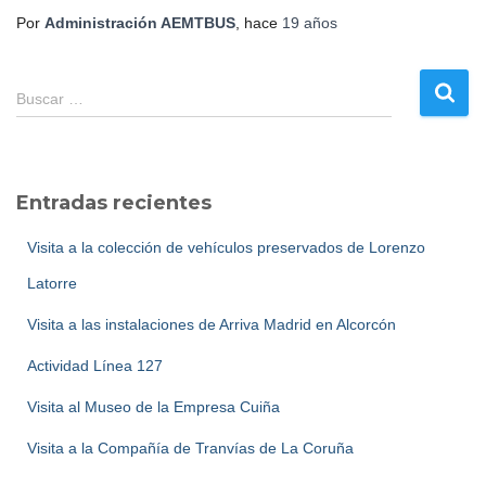
Por
Administración AEMTBUS
, hace
19 años
B
Buscar …
u
s
c
a
Entradas recientes
r
:
Visita a la colección de vehículos preservados de Lorenzo
Latorre
Visita a las instalaciones de Arriva Madrid en Alcorcón
Actividad Línea 127
Visita al Museo de la Empresa Cuiña
Visita a la Compañía de Tranvías de La Coruña