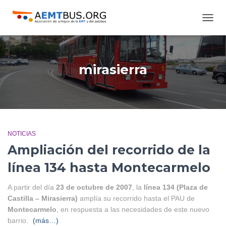
CAMB
MODO
DE
NAVE
mirasierra
NOTICIAS
Ampliación del recorrido de la
línea 134 hasta Montecarmelo
A partir del día
23 de octubre de 2007
, la
línea 134 (Plaza de
Castilla – Mirasierra)
amplía su recorrido hasta el PAU de
Montecarmelo
, en respuesta a las necesidades de este nuevo
barrio.
(más…)