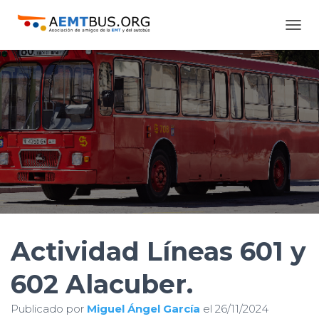
C
A
M
B
I
A
R
M
O
D
O
D
E
N
A
V
Actividad Líneas 601 y
E
G
602 Alacuber.
A
C
I
Publicado por
Miguel Ángel García
el
26/11/2024