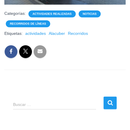
Categorías:
ACTIVIDADES REALIZADAS
NOTICIAS
RECORRIDOS DE LÍNEAS
Etiquetas:
actividades
Alacuber
Recorridos
B
Buscar …
u
s
c
a