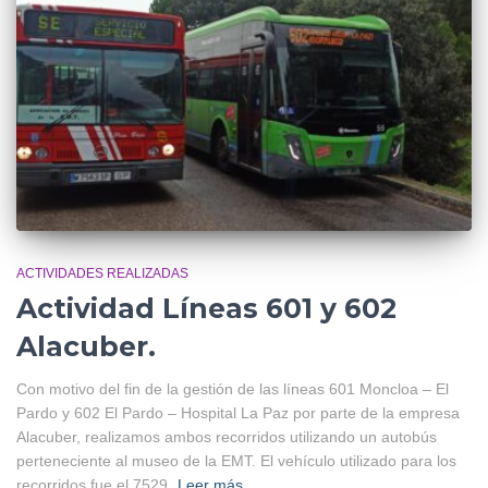
ACTIVIDADES REALIZADAS
Actividad Líneas 601 y 602
Alacuber.
Con motivo del fin de la gestión de las líneas 601 Moncloa – El
Pardo y 602 El Pardo – Hospital La Paz por parte de la empresa
Alacuber, realizamos ambos recorridos utilizando un autobús
perteneciente al museo de la EMT. El vehículo utilizado para los
recorridos fue el 7529,
Leer más