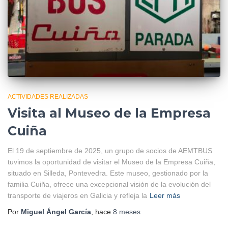
ACTIVIDADES REALIZADAS
Visita al Museo de la Empresa
Cuiña
El 19 de septiembre de 2025, un grupo de socios de AEMTBUS
tuvimos la oportunidad de visitar el Museo de la Empresa Cuiña,
situado en Silleda, Pontevedra. Este museo, gestionado por la
familia Cuiña, ofrece una excepcional visión de la evolución del
transporte de viajeros en Galicia y refleja la
Leer más
Por
Miguel Ángel García
, hace
8 meses