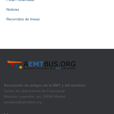
Noticias
Recorridos de líneas
Asociación de amigos de la EMT y del autobús
Centro de operaciones de Fuencarral
Mauricio Legendre, s/n. 28046 Madrid
aemtbus@aemtbus.org