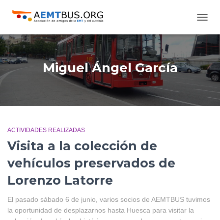
CAMB
MODO
DE
NAVE
Miguel Ángel García
ACTIVIDADES REALIZADAS
Visita a la colección de
vehículos preservados de
Lorenzo Latorre
El pasado sábado 6 de junio, varios socios de AEMTBUS tuvimos
la oportunidad de desplazarnos hasta Huesca para visitar la