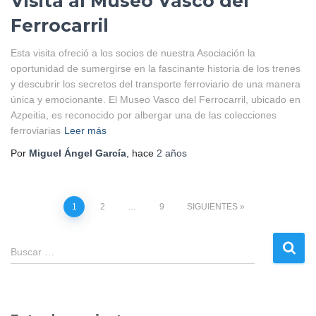
Visita al Museo Vasco del
Ferrocarril
Esta visita ofreció a los socios de nuestra Asociación la
oportunidad de sumergirse en la fascinante historia de los trenes
y descubrir los secretos del transporte ferroviario de una manera
única y emocionante. El Museo Vasco del Ferrocarril, ubicado en
Azpeitia, es reconocido por albergar una de las colecciones
ferroviarias
Leer más
Por
Miguel Ángel García
, hace
2 años
Paginación
1
2
…
9
SIGUIENTES
de
B
Buscar …
u
entradas
s
c
a