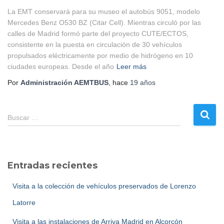
La EMT conservará para su museo el autobús 9051, modelo
Mercedes Benz O530 BZ (Citar Cell). Mientras circuló por las
calles de Madrid formó parte del proyecto CUTE/ECTOS,
consistente en la puesta en circulación de 30 vehículos
propulsados eléctricamente por medio de hidrógeno en 10
ciudades europeas. Desde el año
Leer más
Por
Administración AEMTBUS
, hace
19 años
B
Buscar …
u
s
c
a
Entradas recientes
r
:
Visita a la colección de vehículos preservados de Lorenzo
Latorre
Visita a las instalaciones de Arriva Madrid en Alcorcón