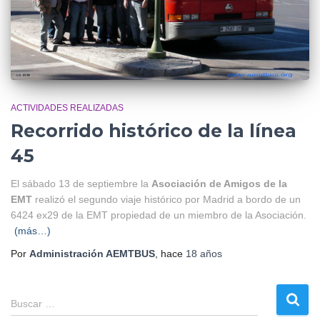
ACTIVIDADES REALIZADAS
Recorrido histórico de la línea
45
El sábado 13 de septiembre la
Asociación de Amigos de la
EMT
realizó el segundo viaje histórico por Madrid a bordo de un
6424 ex29 de la EMT propiedad de un miembro de la Asociación.
(más…)
Por
Administración AEMTBUS
, hace
18 años
B
Buscar …
u