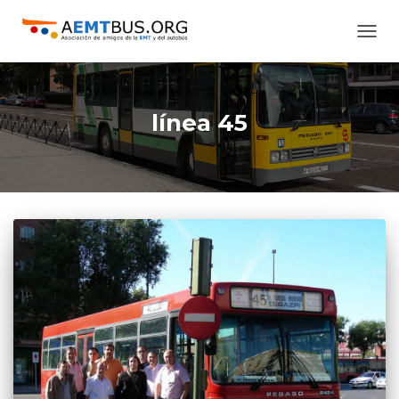
CAMB
MODO
DE
NAVE
línea 45