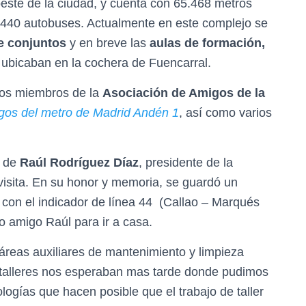
oeste de la ciudad, y cuenta con 65.468 metros
 440 autobuses.
Actualmente en este complejo se
de conjuntos
y en breve las
aulas de formación,
 ubicaban en la cochera de Fuencarral.
 los miembros de la
Asociación de Amigos de la
gos del metro de Madrid Andén 1
, así como varios
a de
Raúl Rodríguez Díaz
, presidente de la
a visita. En su honor y memoria, se guardó un
s con el indicador de línea 44 (Callao – Marqués
o amigo Raúl para ir a casa.
 áreas auxiliares de mantenimiento y limpieza
s talleres nos esperaban mas tarde donde pudimos
ogías que hacen posible que el trabajo de taller