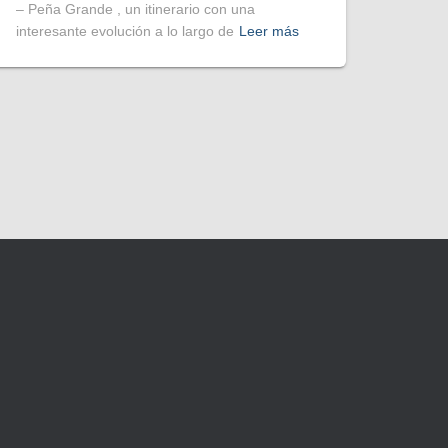
– Peña Grande , un itinerario con una
interesante evolución a lo largo de
Leer más