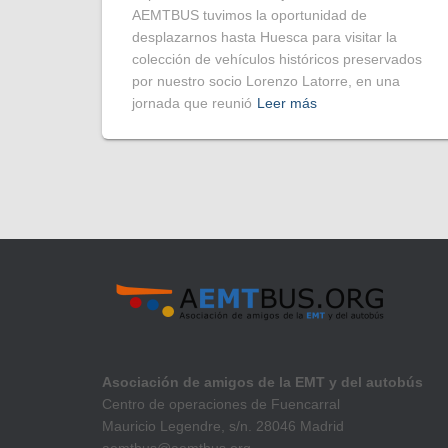
AEMTBUS tuvimos la oportunidad de
desplazarnos hasta Huesca para visitar la
colección de vehículos históricos preservados
por nuestro socio Lorenzo Latorre, en una
jornada que reunió
Leer más
Asociación de amigos de la EMT y del autobús
Centro de operaciones de Fuencarral
Mauricio Legendre, s/n. 28046 Madrid