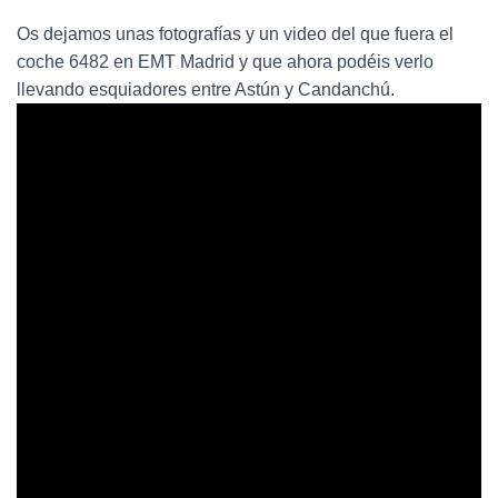
Ó
N
Os dejamos unas fotografías y un video del que fuera el
coche 6482 en EMT Madrid y que ahora podéis verlo
llevando esquiadores entre Astún y Candanchú.