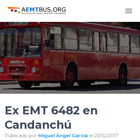
C
A
M
B
I
A
R
M
O
D
O
D
E
N
A
V
Ex EMT 6482 en
E
G
Candanchú
A
C
I
Publicado por
Miguel Ángel García
el
23/02/2017