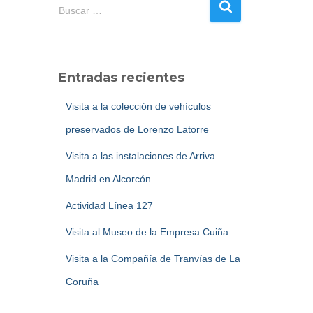
B
Buscar …
u
s
c
a
Entradas recientes
r
:
Visita a la colección de vehículos
preservados de Lorenzo Latorre
Visita a las instalaciones de Arriva
Madrid en Alcorcón
Actividad Línea 127
Visita al Museo de la Empresa Cuiña
Visita a la Compañía de Tranvías de La
Coruña