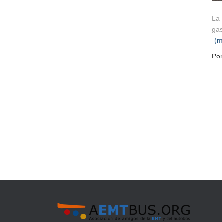
La 
gas
(
Po