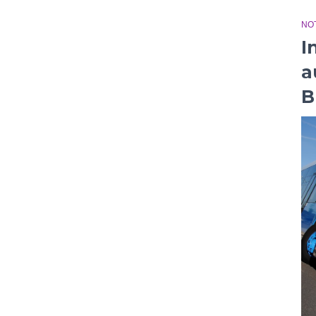
NOT
I
a
B