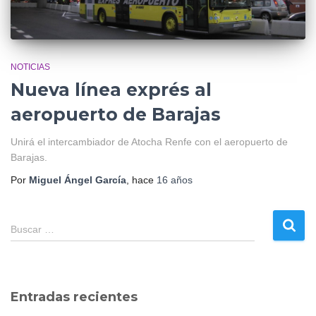
NOTICIAS
Nueva línea exprés al
aeropuerto de Barajas
Unirá el intercambiador de Atocha Renfe con el aeropuerto de
Barajas.
Por
Miguel Ángel García
, hace
16 años
B
Buscar …
u
s
c
a
Entradas recientes
r