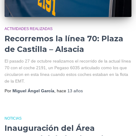
ACTIVIDADES REALIZADAS
Recorremos la línea 70: Plaza
de Castilla – Alsacia
El pasado 27 de octubre realizamos el recorrido de la actual línea
70 con el coche 2191, un Pegaso 6035 articulado como los que
circularon en esta línea cuando estos coches estaban en la flota
de la EMT.
Por
Miguel Ángel García
, hace
13 años
NOTICIAS
Inauguración del Área