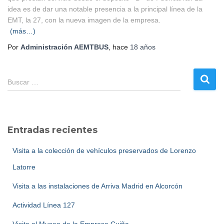
idea es de dar una notable presencia a la principal línea de la
EMT, la 27, con la nueva imagen de la empresa.
(más…)
Por
Administración AEMTBUS
, hace
18 años
B
Buscar …
u
s
c
a
Entradas recientes
r
:
Visita a la colección de vehículos preservados de Lorenzo
Latorre
Visita a las instalaciones de Arriva Madrid en Alcorcón
Actividad Línea 127