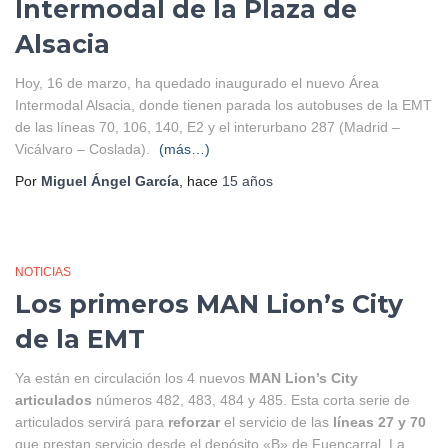
Intermodal de la Plaza de
Alsacia
Hoy, 16 de marzo, ha quedado inaugurado el nuevo Área
Intermodal Alsacia, donde tienen parada los autobuses de la EMT
de las líneas 70, 106, 140, E2 y el interurbano 287 (Madrid –
Vicálvaro – Coslada).
(más…)
Por
Miguel Ángel García
, hace
15 años
NOTICIAS
Los primeros MAN Lion’s City
de la EMT
Ya están en circulación los 4 nuevos
MAN Lion’s City
articulados
números 482, 483, 484 y 485. Esta corta serie de
articulados servirá para
reforzar
el servicio de las
líneas 27 y 70
que prestan servicio desde el depósito «B» de Fuencarral. La