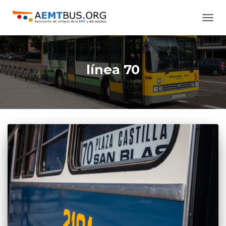
CAMB
MODO
DE
NAVE
línea 70