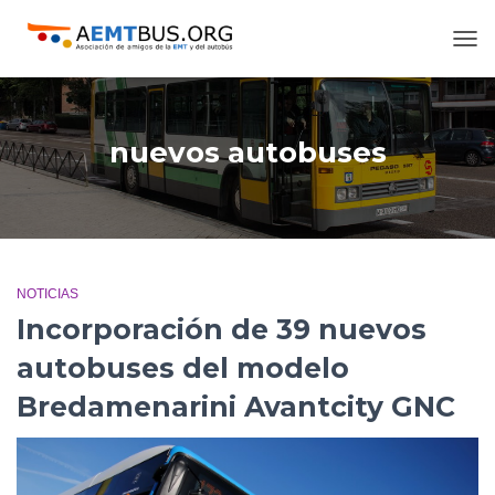
CAM
MOD
DE
NAV
nuevos autobuses
NOTICIAS
Incorporación de 39 nuevos
autobuses del modelo
Bredamenarini Avantcity GNC