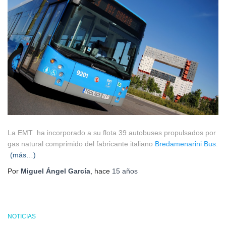
La EMT ha incorporado a su flota 39 autobuses propulsados por
gas natural comprimido del fabricante italiano
Bredamenarini Bus
.
(más…)
Por
Miguel Ángel García
, hace
15 años
NOTICIAS