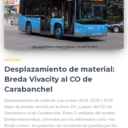
NOTICIAS
Desplazamiento de material:
Breda Vivacity al CO de
Carabanchel
Desplazamiento de material: Los coches 9128, 9129 y 9130
dejan de prestar servicio en la línea 151 y pasan del CO de
Sanchinarro al de Carabanchel. Estas 3 unidades del modelo
Bredamaenarinibus, conocidos por los aficionados como «los
Breda cortos», los podemos ver circulando en pruebas por las