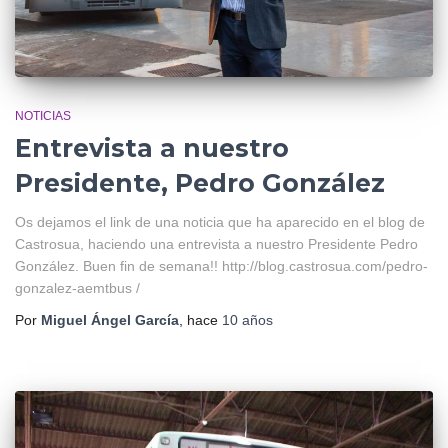
NOTICIAS
Entrevista a nuestro
Presidente, Pedro González
Os dejamos el link de una noticia que ha aparecido en el blog de
Castrosua, haciendo una entrevista a nuestro Presidente Pedro
González. Buen fin de semana!! http://blog.castrosua.com/pedro-
gonzalez-aemtbus /
Por
Miguel Ángel García
, hace
10 años