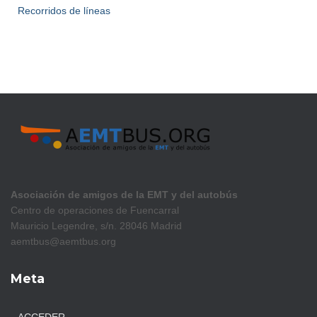
Recorridos de líneas
Asociación de amigos de la EMT y del autobús
Centro de operaciones de Fuencarral
Mauricio Legendre, s/n. 28046 Madrid
aemtbus@aemtbus.org
Meta