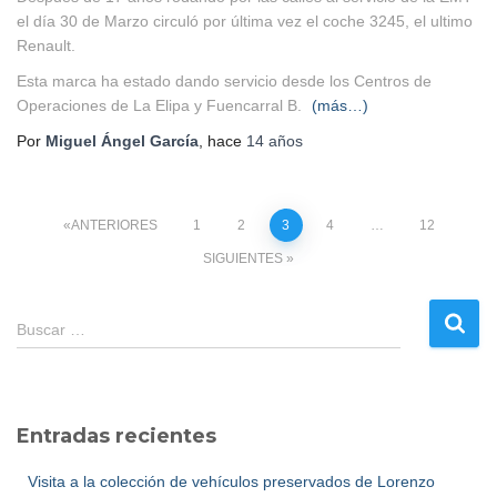
el día 30 de Marzo circuló por última vez el coche 3245, el ultimo
Renault.
Esta marca ha estado dando servicio desde los Centros de
Operaciones de La Elipa y Fuencarral B.
(más…)
Por
Miguel Ángel García
, hace
14 años
Paginación
ANTERIORES
1
2
3
4
…
12
SIGUIENTES
de
B
entradas
Buscar …
u
s
c
a
Entradas recientes
r
:
Visita a la colección de vehículos preservados de Lorenzo