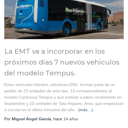
La EMT va a incorporar en los
próximos días 7 nuevos vehículos
del modelo Tempus.
Estos vehículos híbridos, eléctricos-GNC forman parte de un
pedido de 23 unidades de este tipo: 13 correspondientes al
modelo Castrosua Tempus y que estarán a pleno rendimiento en
Septiembre y 10 unidades de Tata Hispano, Area, que empezarán
a circular en el último trimestre del año.
(más…)
Por
Miguel Ángel García
, hace
14 años