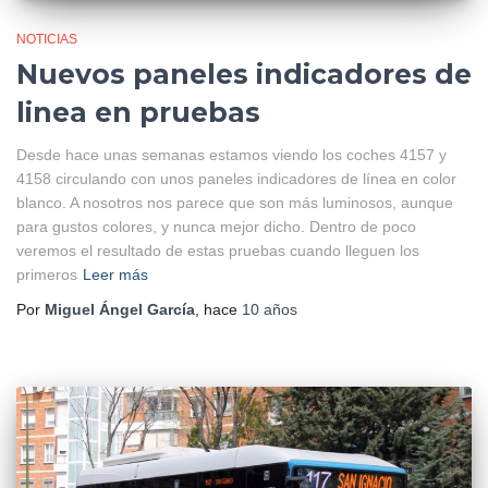
NOTICIAS
Nuevos paneles indicadores de
linea en pruebas
Desde hace unas semanas estamos viendo los coches 4157 y
4158 circulando con unos paneles indicadores de línea en color
blanco. A nosotros nos parece que son más luminosos, aunque
para gustos colores, y nunca mejor dicho. Dentro de poco
veremos el resultado de estas pruebas cuando lleguen los
primeros
Leer más
Por
Miguel Ángel García
, hace
10 años