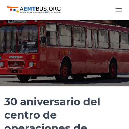
C
A
M
B
I
A
R
M
O
D
O
D
E
N
A
V
30 aniversario del
E
G
centro de
A
C
operaciones de
I