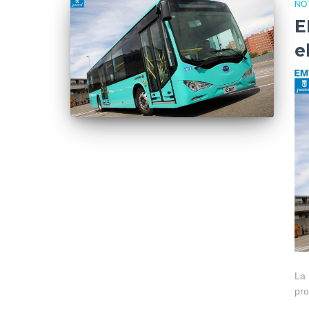
NOT
E
e
La 
pro