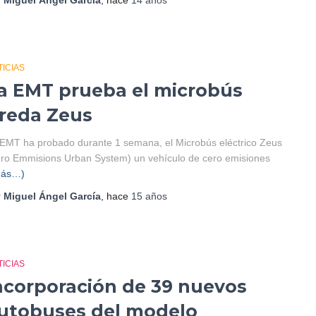
r
Miguel Ángel García
, hace
14 años
ICIAS
a EMT prueba el microbús
reda Zeus
EMT ha probado durante 1 semana, el Microbús eléctrico Zeus
ro Emmisions Urban System) un vehículo de cero emisiones
más…)
r
Miguel Ángel García
, hace
15 años
ICIAS
ncorporación de 39 nuevos
utobuses del modelo