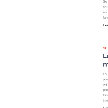
Se 
est
en 
fun
Po
NOT
L
m
La 
pro
pri
pre
fun
tra