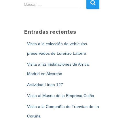
B
Buscar …
u
s
c
a
Entradas recientes
r
:
Visita a la colección de vehículos
preservados de Lorenzo Latorre
Visita a las instalaciones de Arriva
Madrid en Alcorcón
Actividad Línea 127
Visita al Museo de la Empresa Cuiña
Visita a la Compañía de Tranvías de La
Coruña