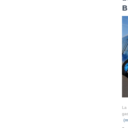
B
La 
gas
(