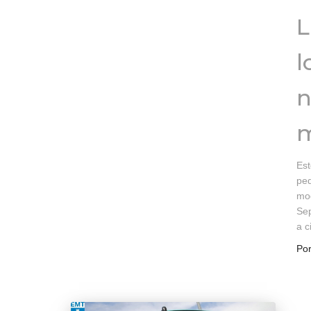
L
l
n
m
Est
ped
mod
Sep
a c
Po