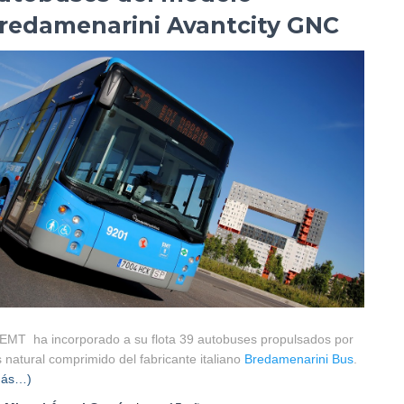
redamenarini Avantcity GNC
EMT ha incorporado a su flota 39 autobuses propulsados por
 natural comprimido del fabricante italiano
Bredamenarini Bus
.
más…)