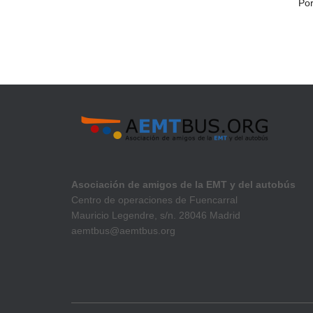
Po
Asociación de amigos de la EMT y del autobús
Centro de operaciones de Fuencarral
Mauricio Legendre, s/n. 28046 Madrid
aemtbus@aemtbus.org