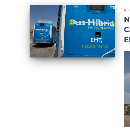
NOT
N
C
E